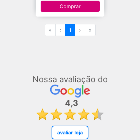
Comprar
«
‹
1
›
»
Nossa avaliação do
4,3
avaliar loja