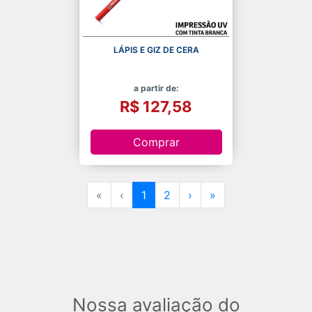
LÁPIS E GIZ DE CERA
a partir de:
R$ 127,58
Comprar
«
‹
1
2
›
»
Nossa avaliação do