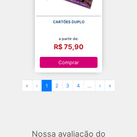
CARTÕES DUPLO
a partir de:
R$ 75,90
Comprar
«
‹
1
2
3
4
…
›
»
Nossa avaliação do