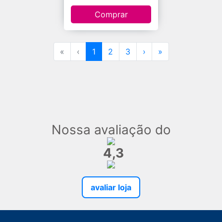
Comprar
«
‹
1
2
3
›
»
Nossa avaliação do
4,3
avaliar loja