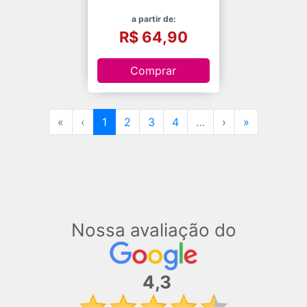
a partir de:
R$ 64,90
Comprar
«
‹
1
2
3
4
…
›
»
Nossa avaliação do
4,3