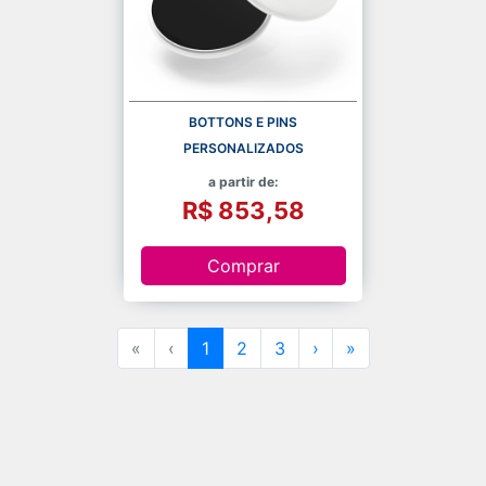
BOTTONS E PINS
PERSONALIZADOS
a partir de:
R$ 853,58
Comprar
«
‹
1
2
3
›
»